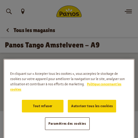
Trouvez votre emplacement
Tous les magasins
Commander
Panos Tango Amstelveen - A9
Nouvelles
Menu
En cliquant sur « Accepter tous les cookies », vous acceptez le stockage de
cookies sur votre appareil pour améliorer la navigation sur le site, analyser son
Magasins
utilisation et contribuer à nos efforts de marketing.
Politique concernant les
cookies
Application
Tout refuser
Autoriser tous les cookies
Contact
Rijksweg 2, Amstelveen
Paramètres des cookies
Lundi
:
00:00 - 24:00
Jobs
Mardi
:
00:00 - 24:00
Mercredi
:
00:00 - 24:00