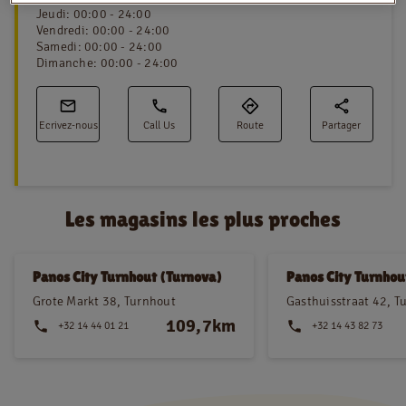
Jeudi
:
00:00 - 24:00
Vendredi
:
00:00 - 24:00
Samedi
:
00:00 - 24:00
Dimanche
:
00:00 - 24:00
NL
FR
Information juridique
Ecrivez-nous
Call Us
Route
Partager
Privacy policy
Cookie policy
Les magasins les plus proches
Panos City Turnhout (Turnova)
Panos City Turnhou
Grote Markt 38, Turnhout
Gasthuisstraat 42, T
109,7km
+32 14 44 01 21
+32 14 43 82 73