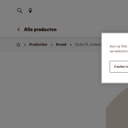
Vind uw locatie
Alle producten
Producten
Brood
Qubo XL ardeens 800g
Door op “Alle
Huis
van websitena
Cookie-i