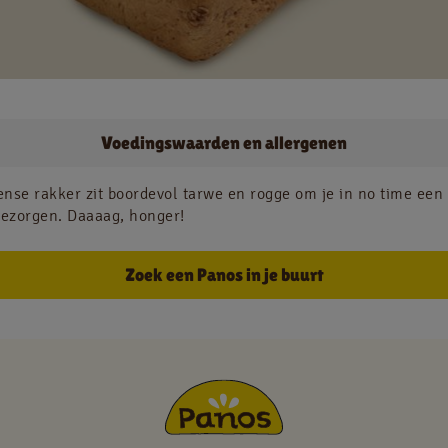
Jobs
Voedingswaarden en allergenen
NL
FR
nse rakker zit boordevol tarwe en rogge om je in no time een
bezorgen. Daaaag, honger!
Juridische informatie
Privacy policy
Zoek een Panos in je buurt
Cookie policy