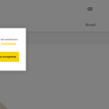
Brood
r het verbeteren
Cookiebeleid
es accepteren