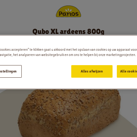
Qubo XL ardeens 800g
Bestellen
 cookies accepteren” te klikken gaat u akkoord met het opslaan van cookies op uw apparaat voo
Nieuws
vigatie, het analyseren van websitegebruik en om ons te helpen bij onze marketingprojecten.
Menu
nstellingen
Alles afwijzen
Alle cooki
Winkels
App
Contact