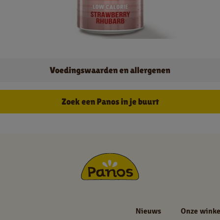
Jobs
Voedingswaarden en allergenen
NL
FR
Zoek een Panos in je buurt
Juridische informatie
Privacy policy
Cookie policy
Nieuws
Onze winke