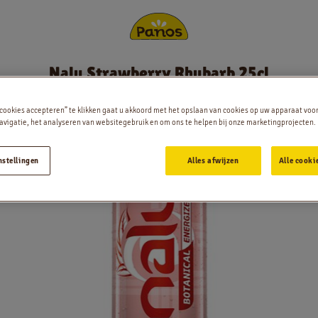
Nalu Strawberry Rhubarb 25cl
Bestellen
arb 25cl
 cookies accepteren” te klikken gaat u akkoord met het opslaan van cookies op uw apparaat voo
Nieuws
vigatie, het analyseren van websitegebruik en om ons te helpen bij onze marketingprojecten.
nstellingen
Alles afwijzen
Alle cooki
Menu
Winkels
App
Contact