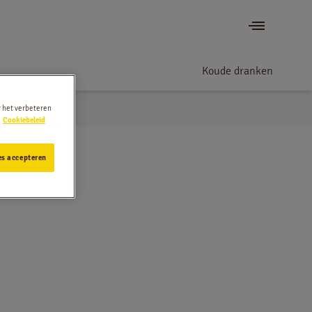
Koude dranken
r het verbeteren
Cookiebeleid
es accepteren