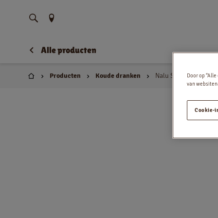
Vind uw locatie
Alle producten
Producten
Koude dranken
Nalu Strawberry Rhub
Door op “Alle
Huis
van websitena
Cookie-i