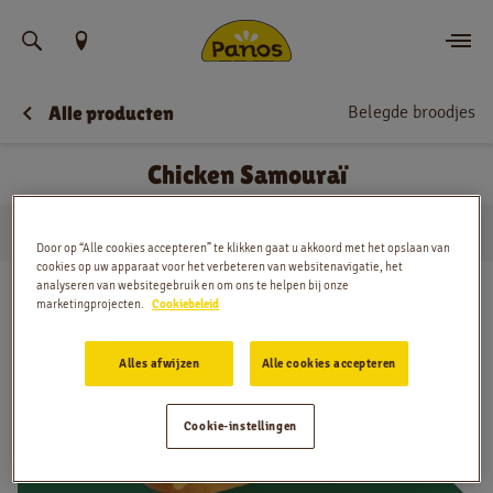
Vind uw locatie
Belegde broodjes
Alle producten
Bestellen
Chicken Samouraï
Nieuws
…
Belegde broodjes
Chicken Samouraï
Menu
Huis
Door op “Alle cookies accepteren” te klikken gaat u akkoord met het opslaan van
cookies op uw apparaat voor het verbeteren van websitenavigatie, het
analyseren van websitegebruik en om ons te helpen bij onze
Winkels
marketingprojecten.
Cookiebeleid
App
Alles afwijzen
Alle cookies accepteren
Contact
Cookie-instellingen
Jobs