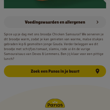
NL
FR
Voedingswaarden en allergenen
Juridische informatie
Spice up je dag met ons broodje
Chicken Samouraï
! We serveren je
dit broodje warm, zodat je kan genieten van warme, malse stukjes
Privacy policy
gebraden kip & gesmolten jonge Gouda. Verder beleggen we dit
Cookie policy
broodje met schijfjes tomaat, slamix, rode ui én de vurige
Samouraïsaus
van Devos & Lemmens. Ben jij klaar voor een pittige
lunch?
Zoek een Panos in je buurt