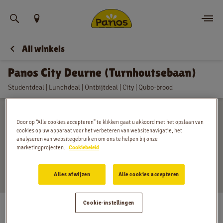
Vind uw locatie
All winkels
Bestellen
Panos City Deurne (Turnhoutsebaan)
Nieuws
Studentdeal | Lunchdeal | Ontbijtdeal | City | Qubo-brood
Menu
Door op “Alle cookies accepteren” te klikken gaat u akkoord met het opslaan van
Winkels
cookies op uw apparaat voor het verbeteren van websitenavigatie, het
analyseren van websitegebruik en om ons te helpen bij onze
marketingprojecten.
Cookiebeleid
App
Alles afwijzen
Alle cookies accepteren
Contact
Turnhoutsebaan 73, Deurne
Cookie-instellingen
Jobs
Maandag
:
07:00 - 18:00