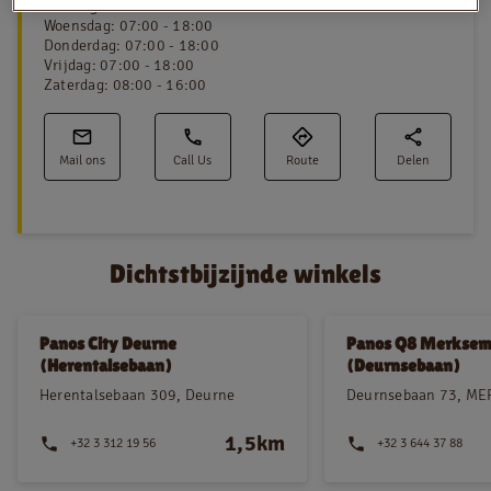
Dinsdag
:
07:00 - 18:00
Woensdag
:
07:00 - 18:00
Donderdag
:
07:00 - 18:00
Vrijdag
:
07:00 - 18:00
NL
FR
Zaterdag
:
08:00 - 16:00
Juridische informatie
Mail ons
Call Us
Route
Delen
Privacy policy
Cookie policy
Dichtstbijzijnde winkels
Panos City Deurne
Panos Q8 Merkse
(Herentalsebaan)
(Deurnsebaan)
Herentalsebaan 309, Deurne
Deurnsebaan 73, M
1,5km
+32 3 312 19 56
+32 3 644 37 88