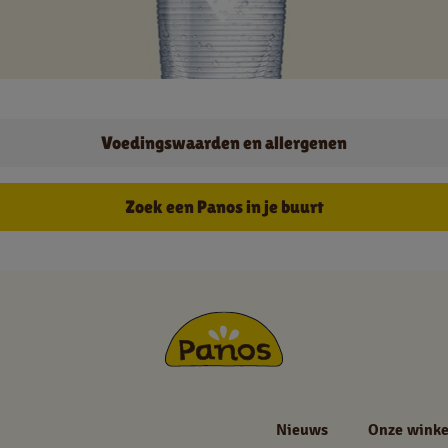
Jobs
Voedingswaarden en allergenen
NL
FR
Zoek een Panos in je buurt
Juridische informatie
Privacy policy
Cookie policy
Nieuws
Onze winke