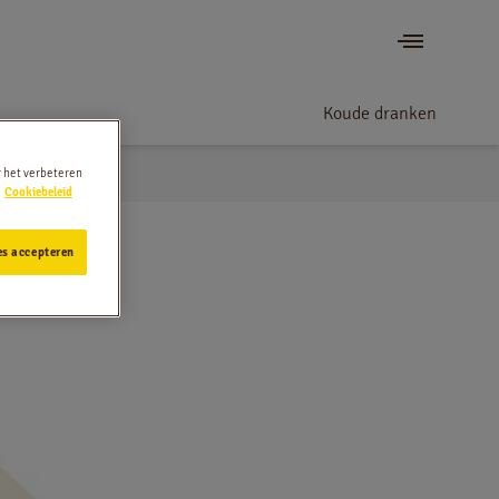
Koude dranken
r het verbeteren
Cookiebeleid
es accepteren