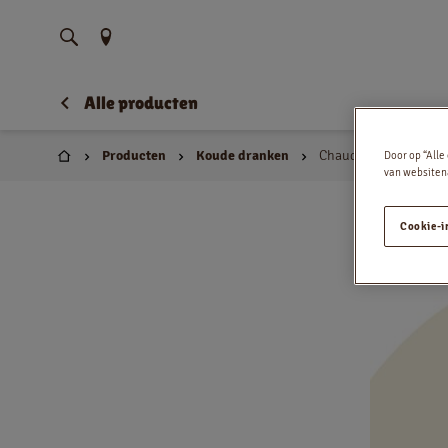
Vind uw locatie
Alle producten
Producten
Koude dranken
Chaudfont. 1l
Door op “Alle
Huis
van websitena
Cookie-i