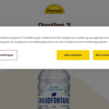
Chaudfont. 1l
Bestellen
 cookies accepteren” te klikken gaat u akkoord met het opslaan van cookies op uw apparaat voo
Nieuws
vigatie, het analyseren van websitegebruik en om ons te helpen bij onze marketingprojecten.
nstellingen
Alles afwijzen
Alle cooki
Menu
Winkels
App
Contact