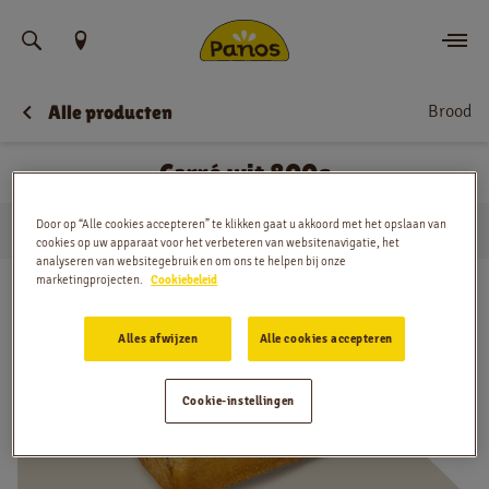
Vind uw locatie
Brood
Alle producten
Bestellen
Carré wit 800g
Nieuws
Door op “Alle cookies accepteren” te klikken gaat u akkoord met het opslaan van
…
Brood
Carré wit 800g
Menu
Huis
cookies op uw apparaat voor het verbeteren van websitenavigatie, het
analyseren van websitegebruik en om ons te helpen bij onze
marketingprojecten.
Cookiebeleid
Winkels
Alles afwijzen
Alle cookies accepteren
App
Contact
Cookie-instellingen
Jobs