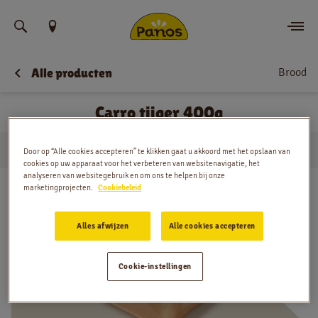
Vind uw locatie
Brood
Alle producten
Bestellen
Carro tijger 400g
Nieuws
…
Brood
Carro tijger 400g
Menu
Door op “Alle cookies accepteren” te klikken gaat u akkoord met het opslaan van
Huis
cookies op uw apparaat voor het verbeteren van websitenavigatie, het
analyseren van websitegebruik en om ons te helpen bij onze
Winkels
marketingprojecten.
Cookiebeleid
App
Alles afwijzen
Alle cookies accepteren
Contact
Cookie-instellingen
Jobs