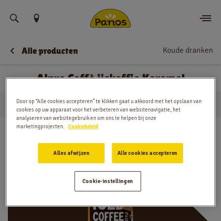
Vind uw locatie
Koude dranken
Alle producten
Bestellen
Alpro Caffè ijskoffie Karamel
Nieuws
Door op “Alle cookies accepteren” te klikken gaat u akkoord met het opslaan van
…
Koude dranken
Alpro Caffè ijskoffie Karamel
Menu
Huis
cookies op uw apparaat voor het verbeteren van websitenavigatie, het
analyseren van websitegebruik en om ons te helpen bij onze
marketingprojecten.
Cookiebeleid
Winkels
Alles afwijzen
Alle cookies accepteren
App
Contact
Cookie-instellingen
Jobs