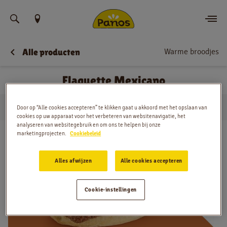
Vind uw locatie
Warme broodjes
Alle producten
Bestellen
Flaguette Mexicano
Nieuws
…
Warme broodjes
Flaguette Mexicano
Menu
Door op “Alle cookies accepteren” te klikken gaat u akkoord met het opslaan van
Huis
cookies op uw apparaat voor het verbeteren van websitenavigatie, het
analyseren van websitegebruik en om ons te helpen bij onze
Winkels
marketingprojecten.
Cookiebeleid
App
Alles afwijzen
Alle cookies accepteren
Contact
Cookie-instellingen
Jobs