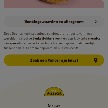
NL
FR
Voedingswaarden en allergenen
Juridische informatie
Deze Deense koek speculoos combineert het beste van twee
werelden: smeuïge
banketbakkersroom
en een krokante
crumble
Privacy policy
van
speculoos
. Perfect voor bij je koffie of gewoon als heerlijk
Cookie policy
tussendoortje. Eenmaal geproefd, ben je verkocht!
Zoek een Panos in je buurt
Nieuws