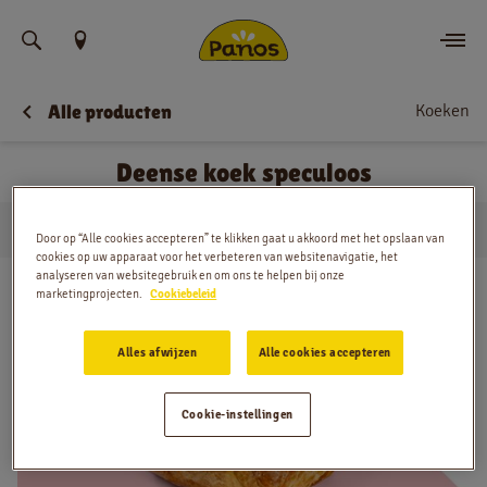
Vind uw locatie
Koeken
Alle producten
Bestellen
Deense koek speculoos
Nieuws
…
Koeken
Deense koek speculoos
Menu
Huis
Door op “Alle cookies accepteren” te klikken gaat u akkoord met het opslaan van
cookies op uw apparaat voor het verbeteren van websitenavigatie, het
analyseren van websitegebruik en om ons te helpen bij onze
Winkels
marketingprojecten.
Cookiebeleid
App
Alles afwijzen
Alle cookies accepteren
Contact
Cookie-instellingen
Jobs