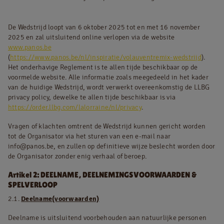
De Wedstrijd loopt van 6 oktober 2025 tot en met 16 november
2025 en zal uitsluitend online verlopen via de website
NL
FR
www.panos.be
(
https://www.panos.be/nl/inspiratie/volauventremix-wedstrijd
).
Juridische informatie
Het onderhavige Reglement is te allen tijde beschikbaar op de
voormelde website. Alle informatie zoals meegedeeld in het kader
Privacy policy
van de huidige Wedstrijd, wordt verwerkt overeenkomstig de LLBG
Cookie policy
privacy policy, dewelke te allen tijde beschikbaar is via
https://order.llbg.com/lalorraine/nl/privacy
.
Vragen of klachten omtrent de Wedstrijd kunnen gericht worden
tot de Organisator via het sturen van een e-mail naar
info@panos.be, en zullen op definitieve wijze beslecht worden door
de Organisator zonder enig verhaal of beroep.
Artikel 2: DEELNAME, DEELNEMINGSVOORWAARDEN &
SPELVERLOOP
2.1.
Deelname(voorwaarden)
Deelname is uitsluitend voorbehouden aan natuurlijke personen