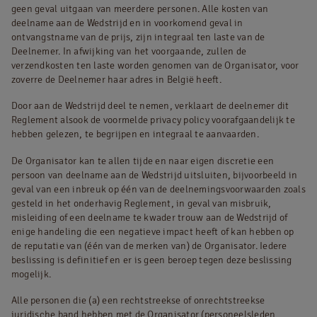
geen geval uitgaan van meerdere personen. Alle kosten van
deelname aan de Wedstrijd en in voorkomend geval in
ontvangstname van de prijs, zijn integraal ten laste van de
Deelnemer. In afwijking van het voorgaande, zullen de
verzendkosten ten laste worden genomen van de Organisator, voor
zoverre de Deelnemer haar adres in België heeft.
Door aan de Wedstrijd deel te nemen, verklaart de deelnemer dit
Reglement alsook de voormelde privacy policy voorafgaandelijk te
hebben gelezen, te begrijpen en integraal te aanvaarden.
De Organisator kan te allen tijde en naar eigen discretie een
persoon van deelname aan de Wedstrijd uitsluiten, bijvoorbeeld in
geval van een inbreuk op één van de deelnemingsvoorwaarden zoals
gesteld in het onderhavig Reglement, in geval van misbruik,
misleiding of een deelname te kwader trouw aan de Wedstrijd of
enige handeling die een negatieve impact heeft of kan hebben op
de reputatie van (één van de merken van) de Organisator. Iedere
beslissing is definitief en er is geen beroep tegen deze beslissing
mogelijk.
Alle personen die (a) een rechtstreekse of onrechtstreekse
juridische band hebben met de Organisator (personeelsleden,