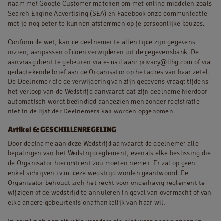
naam met Google Customer matchen om met online middelen zoals
Search Engine Advertising (SEA) en Facebook onze communicatie
met je nog beter te kunnen afstemmen op je persoonlijke keuzes.
Conform de wet, kan de deelnemer te allen tijde zijn gegevens
inzien, aanpassen of doen verwijderen uit de gegevensbank. De
aanvraag dient te gebeuren via e-mail aan: privacy@llbg.com of via
gedagtekende brief aan de Organisator op het adres van haar zetel.
De Deelnemer die de verwijdering van zijn gegevens vraagt tijdens
het verloop van de Wedstrijd aanvaardt dat zijn deelname hierdoor
automatisch wordt beëindigd aangezien men zonder registratie
niet in de lijst der Deelnemers kan worden opgenomen.
Artikel 6: GESCHILLENREGELING
Door deelname aan deze Wedstrijd aanvaardt de deelnemer alle
bepalingen van het Wedstrijdreglement, evenals elke beslissing die
de Organisator hieromtrent zou moeten nemen. Er zal op geen
enkel schrijven i.v.m. deze wedstrijd worden geantwoord. De
Organisator behoudt zich het recht voor onderhavig reglement te
wijzigen of de wedstrijd te annuleren in geval van overmacht of van
elke andere gebeurtenis onafhankelijk van haar wil.