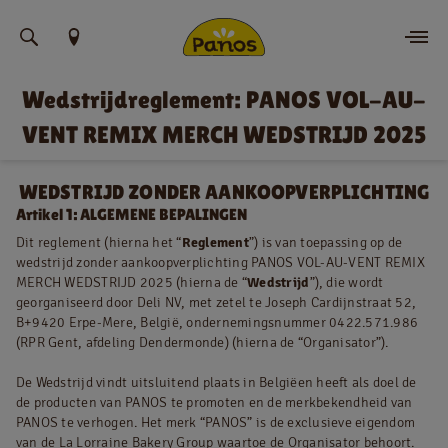
Vind uw locatie
Wedstrijdreglement: PANOS VOL-AU-
Bestellen
VENT REMIX MERCH WEDSTRIJD 2025
Nieuws
WEDSTRIJD ZONDER AANKOOPVERPLICHTING
Artikel 1: ALGEMENE BEPALINGEN
Menu
Dit reglement (hierna het “
Reglement
”) is van toepassing op de
wedstrijd zonder aankoopverplichting PANOS VOL-AU-VENT REMIX
Winkels
MERCH WEDSTRIJD 2025 (hierna de “
Wedstrijd
”), die wordt
georganiseerd door Deli NV, met zetel te Joseph Cardijnstraat 52,
App
B+9420 Erpe-Mere, België, ondernemingsnummer 0422.571.986
(RPR Gent, afdeling Dendermonde) (hierna de “Organisator”).
Contact
De Wedstrijd vindt uitsluitend plaats in Belgiëen heeft als doel de
de producten van PANOS te promoten en de merkbekendheid van
Jobs
PANOS te verhogen. Het merk “PANOS” is de exclusieve eigendom
van de La Lorraine Bakery Group waartoe de Organisator behoort.