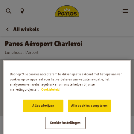
Vind uw locatie
All winkels
Bestellen
Panos Aéroport Charleroi
Nieuws
Lunchdeal | Airport
Menu
Door op “Alle cookies accepteren” te klikken gaat u akkoord met het opslaan van
Winkels
cookies op uw apparaat voor het verbeteren van websitenavigatie, het
analyseren van websitegebruik en om ons te helpen bij onze
marketingprojecten.
Cookiebeleid
App
Alles afwijzen
Alle cookies accepteren
Contact
Rue des Frères Wright 8-12, Gosselies
Cookie-instellingen
Jobs
Maandag
:
04:30 - 21:00