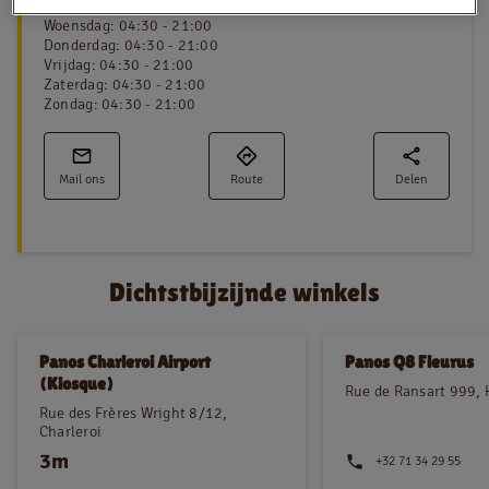
Dinsdag
:
04:30 - 21:00
Woensdag
:
04:30 - 21:00
Donderdag
:
04:30 - 21:00
Vrijdag
:
04:30 - 21:00
NL
FR
Zaterdag
:
04:30 - 21:00
Zondag
:
04:30 - 21:00
Juridische informatie
Privacy policy
Mail ons
Route
Delen
Cookie policy
Dichtstbijzijnde winkels
Panos Charleroi Airport
Panos Q8 Fleurus
(Kiosque)
Rue de Ransart 999, 
Rue des Frères Wright 8/12,
Charleroi
3m
+32 71 34 29 55