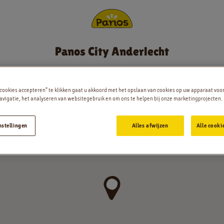
Panos City Anderlecht
Bestellen
Nieuws
 cookies accepteren” te klikken gaat u akkoord met het opslaan van cookies op uw apparaat voo
vigatie, het analyseren van websitegebruik en om ons te helpen bij onze marketingprojecten.
Menu
nstellingen
Alles afwijzen
Alle cooki
Winkels
App
Contact