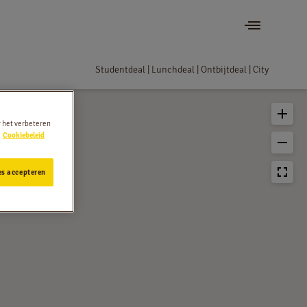
Studentdeal | Lunchdeal | Ontbijtdeal | City
r het verbeteren
Cookiebeleid
es accepteren