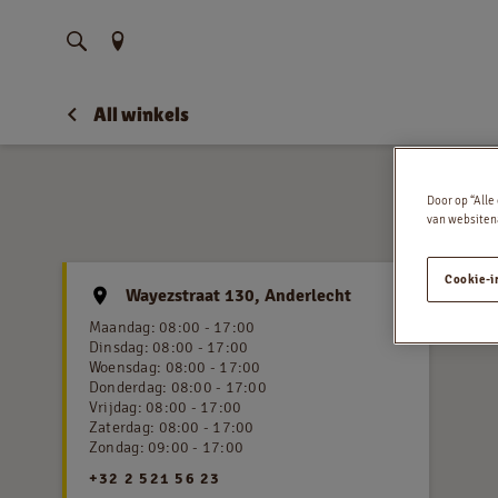
Vind uw locatie
All winkels
Door op “Alle
van websitena
Cookie-i
Wayezstraat 130, Anderlecht
Maandag
:
08:00 - 17:00
Dinsdag
:
08:00 - 17:00
Woensdag
:
08:00 - 17:00
Donderdag
:
08:00 - 17:00
Vrijdag
:
08:00 - 17:00
Zaterdag
:
08:00 - 17:00
Zondag
:
09:00 - 17:00
+32 2 521 56 23