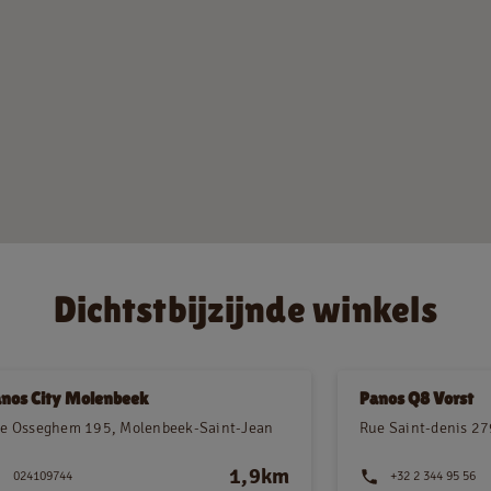
Jobs
NL
FR
Juridische informatie
Privacy policy
Dichtstbijzijnde winkels
Cookie policy
nos City Molenbeek
Panos Q8 Vorst
e Osseghem 195, Molenbeek-Saint-Jean
Rue Saint-denis 27
1,9km
024109744
+32 2 344 95 56