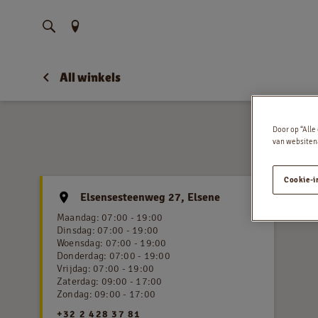
Vind uw locatie
All winkels
Door op “Alle
van websitena
Cookie-i
Elsensesteenweg 27, Elsene
Maandag
:
07:00 - 19:00
Dinsdag
:
07:00 - 19:00
Woensdag
:
07:00 - 19:00
Donderdag
:
07:00 - 19:00
Vrijdag
:
07:00 - 19:00
Zaterdag
:
09:00 - 17:00
Zondag
:
09:00 - 17:00
+32 2 428 37 81