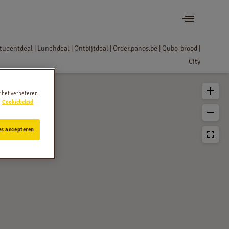
tudentdeal | Lunchdeal | Ontbijtdeal | Order.panos.be | Qubo-brood |
City
r het verbeteren
Cookiebeleid
es accepteren