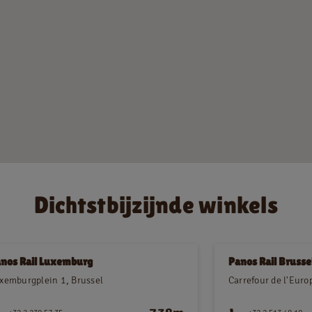
Jobs
NL
FR
Juridische informatie
Privacy policy
Dichtstbijzijnde winkels
Cookie policy
nos Rail Luxemburg
Panos Rail Brusse
xemburgplein 1, Brussel
Carrefour de l'Euro