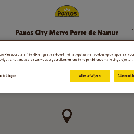
S
Panos City Metro Porte de Namur
Bestellen
Nieuws
 cookies accepteren” te klikken gaat u akkoord met het opslaan van cookies op uw apparaat voo
vigatie, het analyseren van websitegebruik en om ons te helpen bij onze marketingprojecten.
Menu
nstellingen
Alles afwijzen
Alle cooki
Winkels
App
Contact