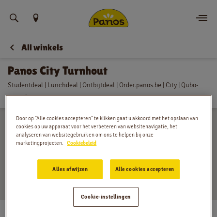
Vind uw locatie
All winkels
Bestellen
Panos City Turnhout
Nieuws
Studentdeal | Lunchdeal | Ontbijtdeal | Order.panos.be | City | Qubo-
brood | Consumptieruimte
Menu
Door op “Alle cookies accepteren” te klikken gaat u akkoord met het opslaan van
cookies op uw apparaat voor het verbeteren van websitenavigatie, het
Winkels
analyseren van websitegebruik en om ons te helpen bij onze
marketingprojecten.
Cookiebeleid
App
Alles afwijzen
Alle cookies accepteren
Contact
Cookie-instellingen
Jobs
Gasthuisstraat 42, Turnhout