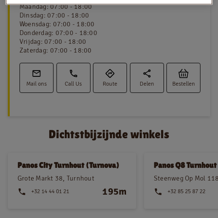
Maandag
:
07:00 - 18:00
Dinsdag
:
07:00 - 18:00
Woensdag
:
07:00 - 18:00
Donderdag
:
07:00 - 18:00
NL
FR
Vrijdag
:
07:00 - 18:00
Zaterdag
:
07:00 - 18:00
Juridische informatie
Privacy policy
Mail ons
Call Us
Route
Delen
Bestellen
Cookie policy
Dichtstbijzijnde winkels
Panos City Turnhout (Turnova)
Panos Q8 Turnhout
Grote Markt 38, Turnhout
Steenweg Op Mol 118
195m
+32 14 44 01 21
+32 85 25 87 22