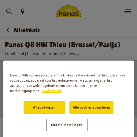
Vind uw locatie
All winkels
Bestellen
Panos Q8 HW Thieu (Brussel/Parijs)
Nieuws
Lunchdeal | Consumptieruimte | Highway
Menu
Door op “Alle cookies accepteren” te klikken gaat u akkoord met het opslaan van
Winkels
cookies op uw apparaat voor het verbeteren van websitenavigatie, het
analyseren van websitegebruik en om ons te helpen bij onze
marketingprojecten.
Cookiebeleid
App
Alles afwijzen
Alle cookies accepteren
Contact
Brussel-Parijs E19-E42, Le Roeulx
Cookie-instellingen
Jobs
Maandag
:
00:00 - 24:00