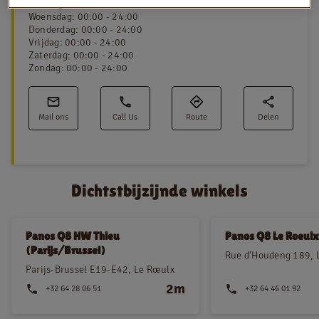
Dinsdag
:
00:00 - 24:00
Woensdag
:
00:00 - 24:00
Donderdag
:
00:00 - 24:00
Vrijdag
:
00:00 - 24:00
NL
FR
Zaterdag
:
00:00 - 24:00
Zondag
:
00:00 - 24:00
Juridische informatie
Privacy policy
Mail ons
Call Us
Route
Delen
Cookie policy
Dichtstbijzijnde winkels
Panos Q8 HW Thieu
Panos Q8 Le Roeulx
(Parijs/Brussel)
Rue d’Houdeng 189, 
Parijs-Brussel E19-E42, Le Rœulx
2m
+32 64 28 06 51
+32 64 46 01 92