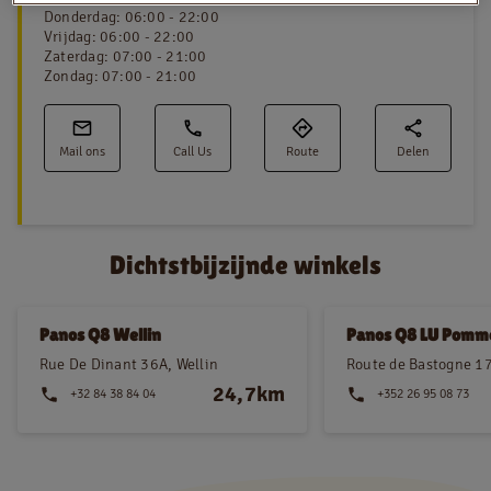
Donderdag
:
06:00 - 22:00
Vrijdag
:
06:00 - 22:00
Zaterdag
:
07:00 - 21:00
Zondag
:
07:00 - 21:00
NL
FR
Juridische informatie
Mail ons
Call Us
Route
Delen
Privacy policy
Cookie policy
Dichtstbijzijnde winkels
Panos Q8 Wellin
Panos Q8 LU Pomme
Rue De Dinant 36A, Wellin
Route de Bastogne 1
24,7km
+32 84 38 84 04
+352 26 95 08 73