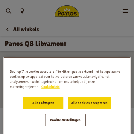
Vind uw locatie
All winkels
Bestellen
Panos Q8 Libramont
Nieuws
Menu
Door op “Alle cookies accepteren” te klikken gaat u akkoord met het opslaan van
cookies op uw apparaat voor het verbeteren van websitenavigatie, het
Winkels
analyseren van websitegebruik en om ons te helpen bij onze
marketingprojecten.
Cookiebeleid
App
Alles afwijzen
Alle cookies accepteren
Contact
Avenue de Bouillon 40, Libramont
Cookie-instellingen
Maandag
:
06:00 - 22:00
Jobs
Dinsdag
:
06:00 - 22:00
Woensdag
:
06:00 - 22:00