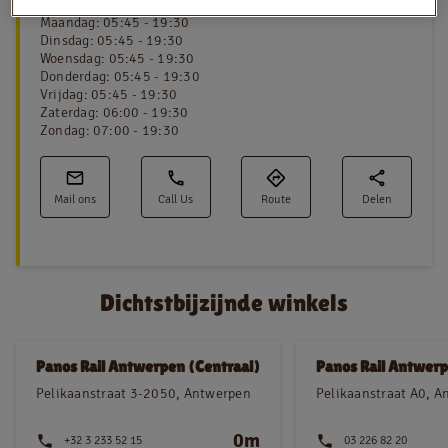
Maandag
:
05:45 - 19:30
Dinsdag
:
05:45 - 19:30
Woensdag
:
05:45 - 19:30
Donderdag
:
05:45 - 19:30
NL
FR
Vrijdag
:
05:45 - 19:30
Zaterdag
:
06:00 - 19:30
Juridische informatie
Zondag
:
07:00 - 19:30
Privacy policy
Cookie policy
Mail ons
Call Us
Route
Delen
Dichtstbijzijnde winkels
Panos Rail Antwerpen (Centraal)
Panos Rail Antwerp
Pelikaanstraat 3-2050, Antwerpen
Pelikaanstraat A0, 
0m
+32 3 233 52 15
03 226 82 20