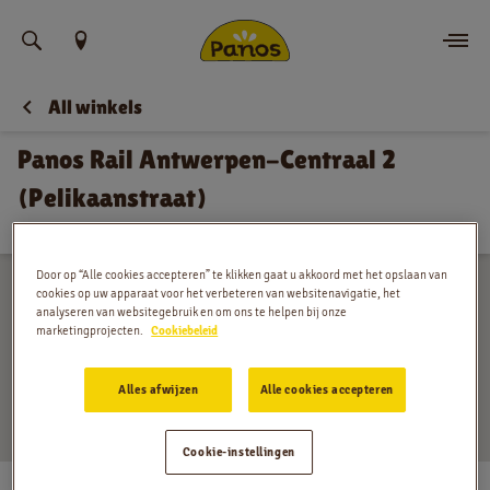
Vind uw locatie
All winkels
Bestellen
Panos Rail Antwerpen-Centraal 2
Nieuws
(Pelikaanstraat)
Studentdeal | Lunchdeal | Ontbijtdeal | Rail | Consumptieruimte
Menu
Door op “Alle cookies accepteren” te klikken gaat u akkoord met het opslaan van
Winkels
cookies op uw apparaat voor het verbeteren van websitenavigatie, het
analyseren van websitegebruik en om ons te helpen bij onze
marketingprojecten.
Cookiebeleid
App
Alles afwijzen
Alle cookies accepteren
Contact
Jobs
Cookie-instellingen
Pelikaanstraat 3-1060, Antwerpen