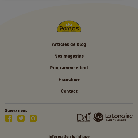
NL
FR
Information juridique
Articles de blog
Privacy policy
Nos magasins
Cookie policy
Programme client
Franchise
Contact
Suivez nous
Information juridique