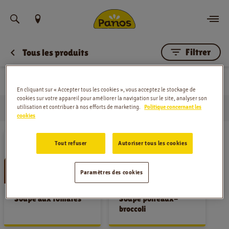
Trouvez votre emplacement
Filtrer
Tous les produits
Commander
Soupe
Nouvelles
En cliquant sur « Accepter tous les cookies », vous acceptez le stockage de
cookies sur votre appareil pour améliorer la navigation sur le site, analyser son
utilisation et contribuer à nos efforts de marketing.
Politique concernant les
Produits
Soupe
Menu
Domicile
cookies
Magasins
Tout refuser
Autoriser tous les cookies
Application
Paramètres des cookies
Contact
Soupe aux tomates
Soupe poireaux-
broccoli
Jobs