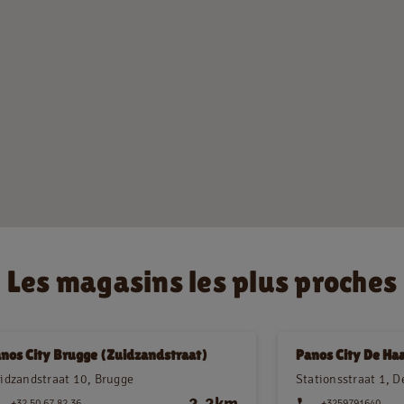
Jobs
NL
FR
Information juridique
Privacy policy
Cookie policy
Les magasins les plus proches
nos City Brugge (Zuidzandstraat)
Panos City De Ha
idzandstraat 10, Brugge
Stationsstraat 1, 
2,2km
+32 50 67 82 36
+3259791640