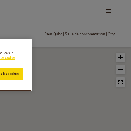
Pain Qubo | Salle de consommation | City
éliorer la
 les cookies
s les cookies