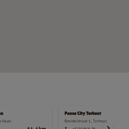
an
Panos City Torhout
De Haan
Breidelstraat 1, Torhout
14,4km
+32 50 89 94 39