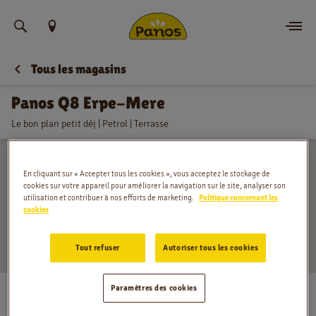
Trouvez votre emplacement
Tous les magasins
Commander
Panos Q8 Erpe-Mere
Nouvelles
Le bon plan petit déj | Petrol | Terrasse
Menu
En cliquant sur « Accepter tous les cookies », vous acceptez le stockage de
Magasins
cookies sur votre appareil pour améliorer la navigation sur le site, analyser son
utilisation et contribuer à nos efforts de marketing.
Politique concernant les
cookies
Application
Tout refuser
Autoriser tous les cookies
Contact
Gentsesteenweg 27, Erpe-Mere
Paramètres des cookies
Jobs
Lundi
:
00:00 - 24:00