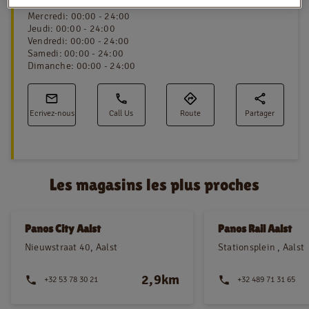
Mardi
:
00:00 - 24:00
Mercredi
:
00:00 - 24:00
Jeudi
:
00:00 - 24:00
Vendredi
:
00:00 - 24:00
NL
FR
Samedi
:
00:00 - 24:00
Dimanche
:
00:00 - 24:00
Information juridique
Privacy policy
Ecrivez-nous
Call Us
Route
Partager
Cookie policy
Les magasins les plus proches
Panos City Aalst
Panos Rail Aalst
Nieuwstraat 40, Aalst
Stationsplein , Aalst
2,9km
+32 53 78 30 21
+32 489 71 31 65