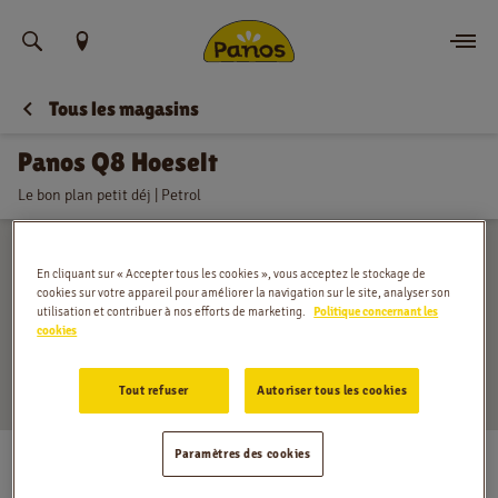
Trouvez votre emplacement
Tous les magasins
Commander
Panos Q8 Hoeselt
Nouvelles
Le bon plan petit déj | Petrol
Menu
En cliquant sur « Accepter tous les cookies », vous acceptez le stockage de
Magasins
cookies sur votre appareil pour améliorer la navigation sur le site, analyser son
utilisation et contribuer à nos efforts de marketing.
Politique concernant les
cookies
Application
Tout refuser
Autoriser tous les cookies
Contact
Bilzersteenweg 54, Hoeselt
Paramètres des cookies
Jobs
Lundi
:
06:00 - 20:00