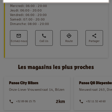
Mardi
:
06:00 - 20:00
Mercredi
:
06:00 - 20:00
Jeudi
:
06:00 - 20:00
Vendredi
:
06:00 - 20:00
NL
FR
Samedi
:
07:00 - 20:00
Dimanche
:
08:00 - 20:00
Information juridique
Privacy policy
Ecrivez-nous
Call Us
Route
Partager
Cookie policy
Les magasins les plus proches
Panos City Bilzen
Panos Q8 Diepenb
Onze-Lieve-Vrouwestraat 14, Bilzen
Nieuwstraat 263, Di
2km
+32 89 86 15 75
+32 11 32 48 60