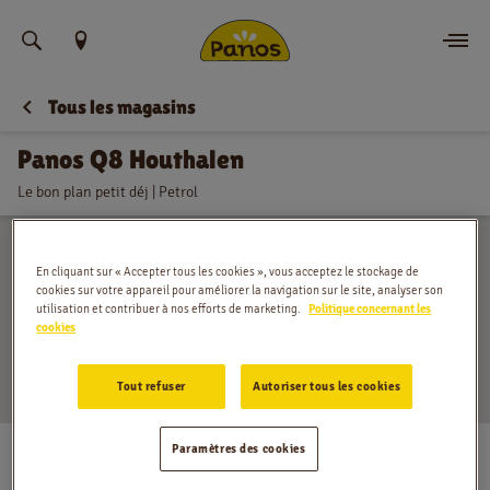
Trouvez votre emplacement
Tous les magasins
Commander
Panos Q8 Houthalen
Nouvelles
Le bon plan petit déj | Petrol
Menu
En cliquant sur « Accepter tous les cookies », vous acceptez le stockage de
Magasins
cookies sur votre appareil pour améliorer la navigation sur le site, analyser son
utilisation et contribuer à nos efforts de marketing.
Politique concernant les
cookies
Application
Tout refuser
Autoriser tous les cookies
Contact
Grote Baan 11, Houthalen
Paramètres des cookies
Jobs
Lundi
:
04:00 - 20:00