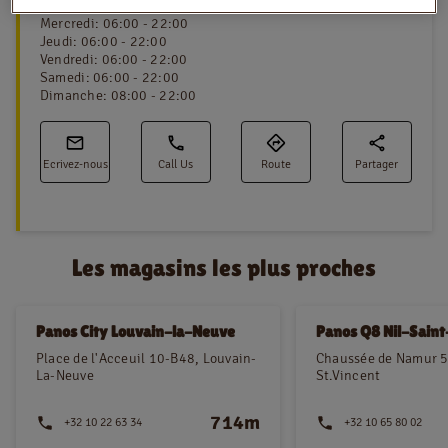
Mardi
:
06:00 - 22:00
Mercredi
:
06:00 - 22:00
Jeudi
:
06:00 - 22:00
Vendredi
:
06:00 - 22:00
NL
FR
Samedi
:
06:00 - 22:00
Dimanche
:
08:00 - 22:00
Information juridique
Privacy policy
Ecrivez-nous
Call Us
Route
Partager
Cookie policy
Les magasins les plus proches
Panos City Louvain-la-Neuve
Panos Q8 Nil-Sain
Place de l'Acceuil 10-B48, Louvain-
Chaussée de Namur 5
La-Neuve
St.Vincent
714m
+32 10 22 63 34
+32 10 65 80 02