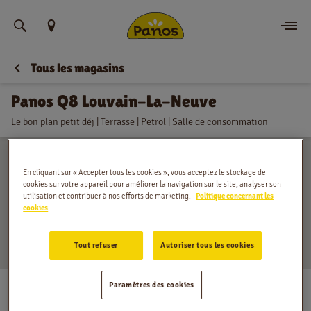
Trouvez votre emplacement
Tous les magasins
Commander
Panos Q8 Louvain-La-Neuve
Nouvelles
Le bon plan petit déj | Terrasse | Petrol | Salle de consommation
Menu
En cliquant sur « Accepter tous les cookies », vous acceptez le stockage de
Magasins
cookies sur votre appareil pour améliorer la navigation sur le site, analyser son
utilisation et contribuer à nos efforts de marketing.
Politique concernant les
cookies
Application
Tout refuser
Autoriser tous les cookies
Contact
Avenue Baudouin 1er 3, Ottignies
Paramètres des cookies
Jobs
Lundi
:
06:00 - 22:00