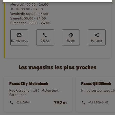
Mercredi
:
00:00 - 24:00
Jeudi
:
00:00 - 24:00
Vendredi
:
00:00 - 24:00
Samedi
:
00:00 - 24:00
NL
FR
Dimanche
:
00:00 - 24:00
Information juridique
Ecrivez-nous
Call Us
Route
Partager
Privacy policy
Cookie policy
Les magasins les plus proches
Panos City Molenbeek
Panos Q8 Dilbeek
Rue Osseghem 195, Molenbeek-
Ninoofsesteenweg 10
Saint-Jean
752m
024109744
+32 2 569 04 02