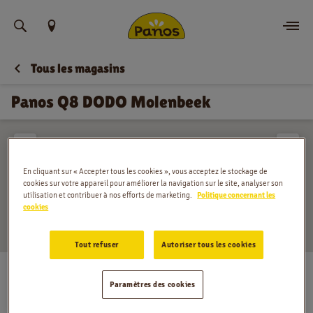
Trouvez votre emplacement
Tous les magasins
Commander
Panos Q8 DODO Molenbeek
Nouvelles
Menu
En cliquant sur « Accepter tous les cookies », vous acceptez le stockage de
cookies sur votre appareil pour améliorer la navigation sur le site, analyser son
Magasins
utilisation et contribuer à nos efforts de marketing.
Politique concernant les
cookies
Application
Tout refuser
Autoriser tous les cookies
Contact
Boulevard Louis Mettewie 95, Sint-Jans-
Molenbeek
Paramètres des cookies
Jobs
Lundi
:
00:00 - 24:00
Mardi
:
00:00 - 24:00