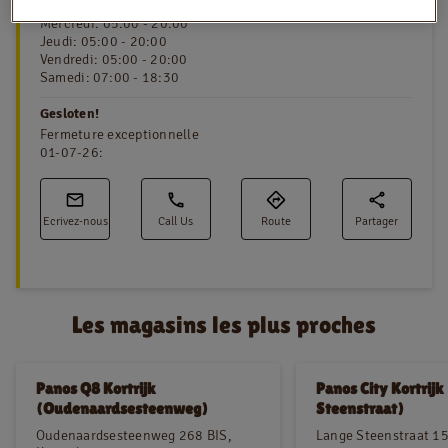
Mardi
:
05:00 - 20:00
Mercredi
:
05:00 - 20:00
Jeudi
:
05:00 - 20:00
Vendredi
:
05:00 - 20:00
NL
FR
Samedi
:
07:00 - 18:30
Gesloten!
Information juridique
Fermeture exceptionnelle
01-07-26
:
Privacy policy
Cookie policy
Ecrivez-nous
Call Us
Route
Partager
Les magasins les plus proches
Panos Q8 Kortrijk
Panos City Kortrijk
(Oudenaardsesteenweg)
Steenstraat)
Oudenaardsesteenweg 268 BIS,
Lange Steenstraat 15,