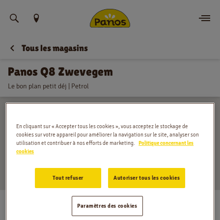
Trouvez votre emplacement
Tous les magasins
Commander
Panos Q8 Zwevegem
Nouvelles
Le bon plan petit déj | Petrol
Menu
En cliquant sur « Accepter tous les cookies », vous acceptez le stockage de
Magasins
cookies sur votre appareil pour améliorer la navigation sur le site, analyser son
utilisation et contribuer à nos efforts de marketing.
Politique concernant les
cookies
Application
Tout refuser
Autoriser tous les cookies
Contact
Kortrijkstraat 216, Zwevegem
Jobs
Paramètres des cookies
Lundi
:
05:00 - 20:00