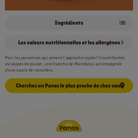
Ingrédients
NL
FR
Schnitzel de volaille
Maredsous
Information juridique
Les valeurs nutritionnelles et les allergènes
Poivre noir
Privacy policy
Pour les personnes qui aiment l'approche royale! Croustillantes
Cookie policy
escalopes de poulet, une tranche de Maredsous accompagnée
d'une sauce de caractère.
Cherchez un Panos le plus proche de chez vous