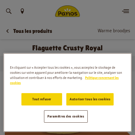
Trouvez votre emplacement
Warme broodjes
Tous les produits
Commander
Flaguette Crusty Royal
Nouvelles
…
Warme broodjes
Flaguette Crusty Royal
Menu
Domicile
En cliquant sur « Accepter tous les cookies », vous acceptez le stockage de
cookies sur votre appareil pour améliorer la navigation sur le site, analyser son
utilisation et contribuer à nos efforts de marketing.
Politique concernant les
Magasins
cookies
Application
Tout refuser
Autoriser tous les cookies
Contact
Paramètres des cookies
Jobs