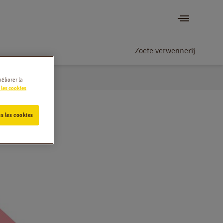
Zoete verwennerij
éliorer la
 les cookies
s les cookies