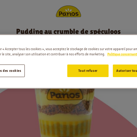
Pudding au crumble de spéculoos
Commander
de spéculoos
ur « Accepter tous les cookies », vous acceptez le stockage de cookies sur votre appareil pour am
Nouvelles
 le site, analyser son utilisation et contribuer à nos efforts de marketing.
Politique concernant
Menu
s des cookies
Tout refuser
Autoriser tou
Magasins
Application
Contact