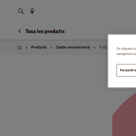
Trouvez votre emplacement
Tous les produits
Produits
Zoete verwennerij
Pudding au crumble 
En cliquant s
Domicile
navigation sur
Paramètre