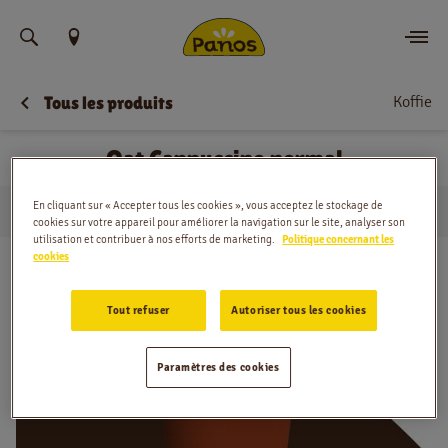
Trouvez votre emplacement
Koffie
Tous les produits
Commander
Oat Cappuccino normal
Nouvelles
En cliquant sur « Accepter tous les cookies », vous acceptez le stockage de
…
Warme dranken
Oat Cappuccino normal
Menu
Domicile
cookies sur votre appareil pour améliorer la navigation sur le site, analyser son
utilisation et contribuer à nos efforts de marketing.
Politique concernant les
cookies
Magasins
Tout refuser
Autoriser tous les cookies
Application
Contact
Paramètres des cookies
Jobs