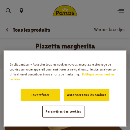
Trouvez votre emplacement
Warme broodjes
Tous les produits
Commander
Pizzetta margherita
Nouvelles
…
Warme broodjes
Pizzetta margherita
Menu
Domicile
En cliquant sur « Accepter tous les cookies », vous acceptez le stockage de
cookies sur votre appareil pour améliorer la navigation sur le site, analyser son
utilisation et contribuer à nos efforts de marketing.
Politique concernant les
Magasins
cookies
Application
Tout refuser
Autoriser tous les cookies
Contact
Paramètres des cookies
Jobs