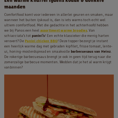
maanden
Comfortfood komt voor iedereen in allerlei geuren en smaken, maar
wanneer het buiten ijskoud is, dan is iets warms toch echt wel
ultiem comfortfood. Met die gedachte in het achterhoofd hebben
we bij Panos een heel
assortiment warme broodjes
. Van
schiacciata’s tot
panini’s
! Een echte klassieker die menig harten
verovert? De
Panini chicken BBQ
! Deze topper bezorgt je instant
een heerlijk warme dag met gebraden kipfilet, frisse tomaat, lente-
ui, honing-mosterdspread en smaakvolle
barbecuesaus van Heinz
.
De rokerige barbecuesaus brengt je ook in geen tijd terug naar die
zomerzalige barbecue momenten. Wedden dat je het al warm krijgt
vanbinnen?