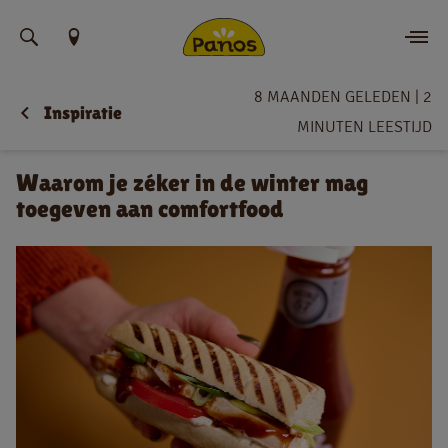
Vind uw locatie
8 MAANDEN GELEDEN
|
2
Inspiratie
Bestellen
MINUTEN LEESTIJD
Nieuws
Waarom je zéker in de winter mag
toegeven aan comfortfood
Menu
Winkels
App
Contact
Jobs